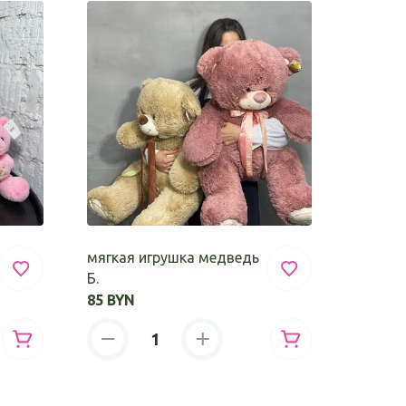
мягкая игрушка медведь
мягкая
Б.
85 BYN
40 BYN