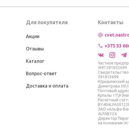
Для покупателя
Контакты
cvet.nast
Акции
+375 33 66
Отзывы
Каталог
Частное предпр
УНП 391853699
Свидетельство 
Вопрос-ответ
391853699
Юридический адр
Доставка и оплата
Димитрова 36\1
Почтовый адрес: 
Купалы 11\9 (ма
Расчётный счёт:
BY40ALFA30122
ЗАО «Альфа-Ба
ALFABY2X
Директор Пиро
на основании Ус