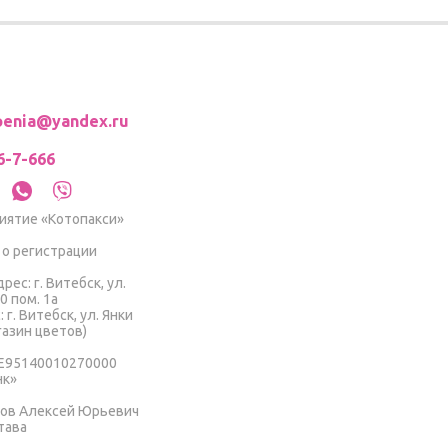
roenia@yandex.ru
6-7-666
иятие «Котопакси»
о регистрации
ес: г. Витебск, ул.
0 пом. 1а
г. Витебск, ул. Янки
газин цветов)
E95140010270000
нк»
гов Алексей Юрьевич
тава