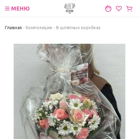
МЕНЮ
Главная
Композиции
В шляпных коробках