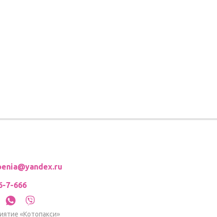
roenia@yandex.ru
6-7-666
иятие «Котопакси»