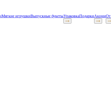
и
Мягкие игрушки
Выпускные букеты
Упаковка
Подарки
Акции
От